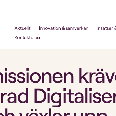
Aktuellt
Innovation & samverkan
Insatser 
Kontakta oss
ssionen kräv
ad Digitalise
ch växlar upp