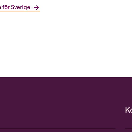
 för Sverige.
K