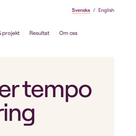
Svenska
English
& projekt
Resultat
Om oss
er tempo
ring