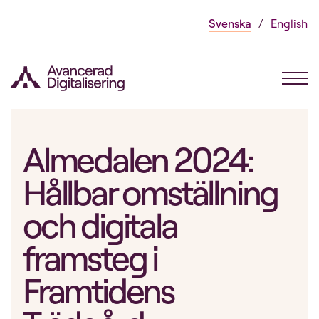
Gå
Svenska
English
direkt
till
innehållet
Almedalen 2024:
Hållbar omställning
och digitala
framsteg i
Framtidens