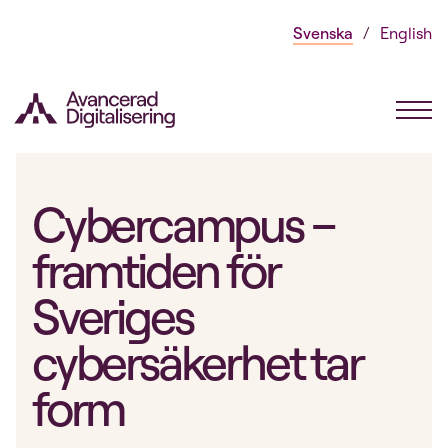
Gå
Svenska
English
direkt
till
innehållet
Cybercampus –
framtiden för
Sveriges
cybersäkerhet tar
form